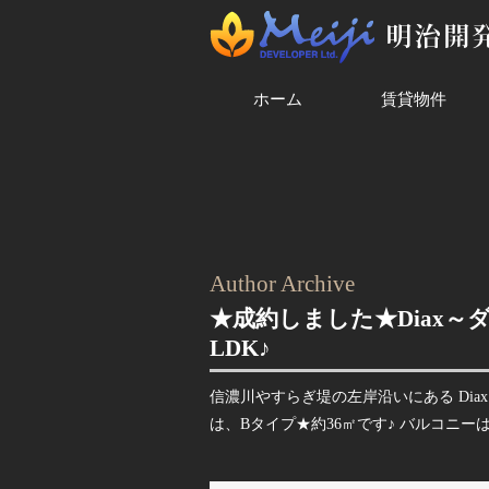
ホーム
賃貸物件
Author Archive
★成約しました★Diax～
LDK♪
信濃川やすらぎ堤の左岸沿いにある Dia
は、Bタイプ★約36㎡です♪ バルコニーは