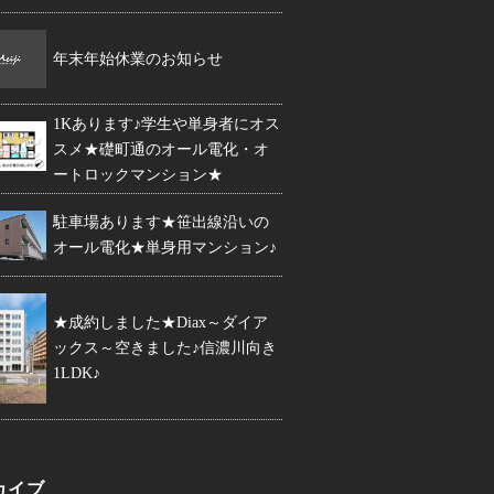
年末年始休業のお知らせ
1Kあります♪学生や単身者にオス
スメ★礎町通のオール電化・オ
ートロックマンション★
駐車場あります★笹出線沿いの
オール電化★単身用マンション♪
★成約しました★Diax～ダイア
ックス～空きました♪信濃川向き
1LDK♪
カイブ