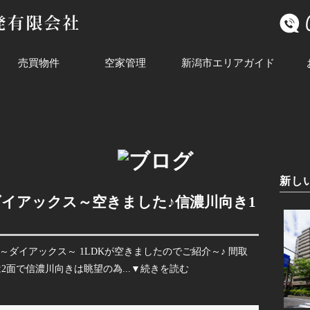
売買物件
空家管理
新潟市エリアガイド
新し
ダイアックス～空きました♪信濃川向き1
x～ダイアックス～ 1LDKが空きましたのでご紹介～♪ 間取
2面で信濃川向きは眺望の為...
▼続きを読む