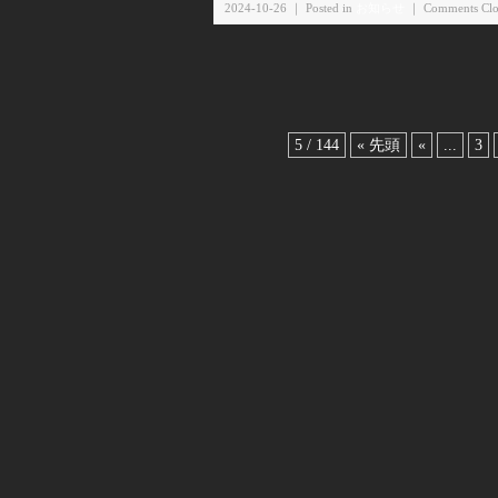
2024-10-26 ｜ Posted in
お知らせ
｜
Comments Clo
5 / 144
« 先頭
«
...
3