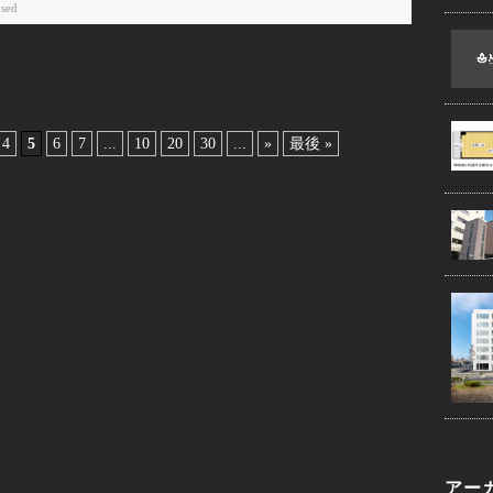
sed
4
5
6
7
...
10
20
30
...
»
最後 »
アー