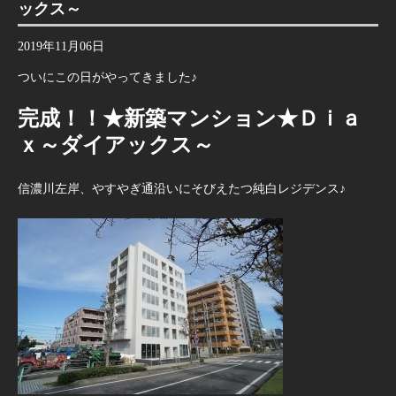
ックス～
2019年11月06日
ついにこの日がやってきました♪
完成！！★新築マンション★Ｄｉａ
ｘ～ダイアックス～
信濃川左岸、やすやぎ通沿いにそびえたつ純白レジデンス♪