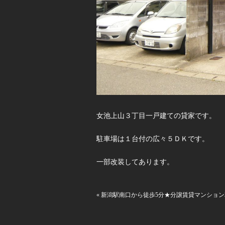
女池上山３丁目一戸建ての貸家です。
駐車場は１台付の広々５ＤＫです。
一部改装してあります。
« 新潟駅南口から徒歩5分★分譲賃貸マンション3