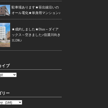
駐車場あります★笹出線沿いの
オール電化★単身用マンション♪
★成約しました★Diax～ダイア
ックス～空きました♪信濃川向き
1LDK♪
カイブ
ゴリー