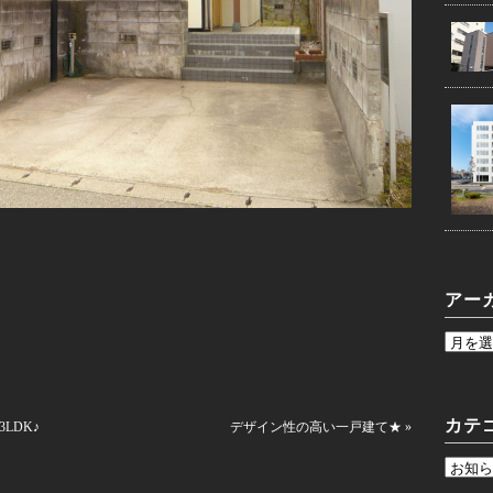
アー
カテ
LDK♪
デザイン性の高い一戸建て★ »