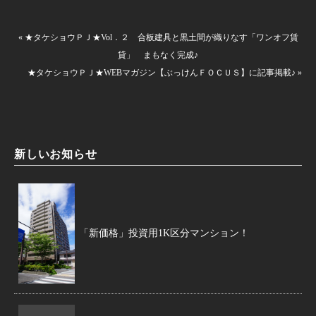
« ★タケショウＰＪ★Vol．２ 合板建具と黒土間が織りなす「ワンオフ賃
貸」 まもなく完成♪
★タケショウＰＪ★WEBマガジン【ぶっけんＦＯＣＵＳ】に記事掲載♪ »
新しいお知らせ
「新価格」投資用1K区分マンション！