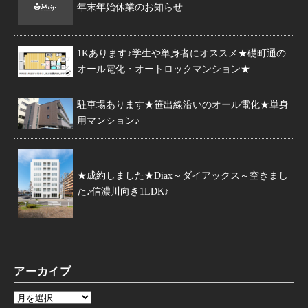
年末年始休業のお知らせ
1Kあります♪学生や単身者にオススメ★礎町通の
オール電化・オートロックマンション★
駐車場あります★笹出線沿いのオール電化★単身
用マンション♪
★成約しました★Diax～ダイアックス～空きまし
た♪信濃川向き1LDK♪
アーカイブ