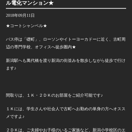
ル電化マンション★
2018年09月11日
★コートシャンベル★
バス停は「礎町」、ローソンやイトーヨーカドーに近く、古町周
辺の専門学校、オフィスへ徒歩圏内★
新潟駅へも萬代橋を渡り新潟の街並みを散歩しながら徒歩で行け
ます♪
間取りは、１Ｋ・２ＤＫのお部屋をご紹介可能です♪
１Ｋには、学生さんや社会人で古町へお勤めの単身の方へオスス
メですよ♪
２ＤＫは、ご夫婦やお子様のいるご家族など、新潟小学校区のエ