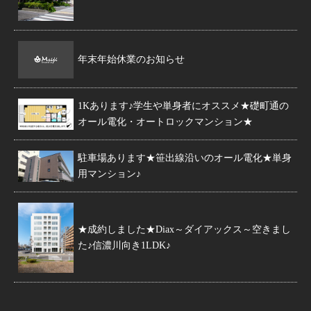
年末年始休業のお知らせ
1Kあります♪学生や単身者にオススメ★礎町通の
オール電化・オートロックマンション★
駐車場あります★笹出線沿いのオール電化★単身
用マンション♪
★成約しました★Diax～ダイアックス～空きまし
た♪信濃川向き1LDK♪