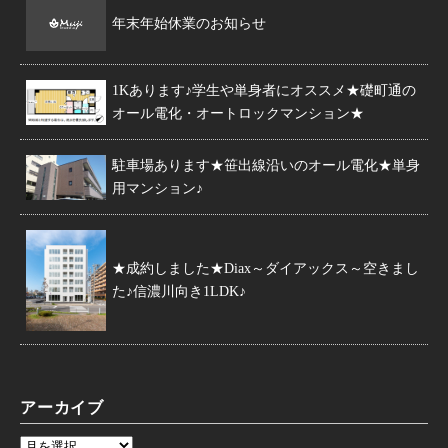
年末年始休業のお知らせ
1Kあります♪学生や単身者にオススメ★礎町通の
オール電化・オートロックマンション★
駐車場あります★笹出線沿いのオール電化★単身
用マンション♪
★成約しました★Diax～ダイアックス～空きまし
た♪信濃川向き1LDK♪
アーカイブ