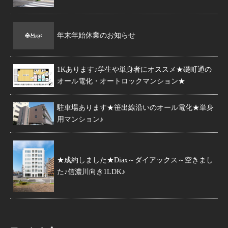
年末年始休業のお知らせ
1Kあります♪学生や単身者にオススメ★礎町通の
オール電化・オートロックマンション★
駐車場あります★笹出線沿いのオール電化★単身
用マンション♪
★成約しました★Diax～ダイアックス～空きまし
た♪信濃川向き1LDK♪