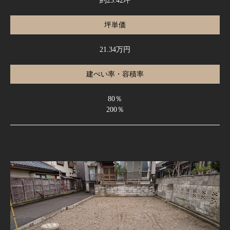
約23.42坪
坪単価
21.34万円
建ぺい率・容積率
80％
200％